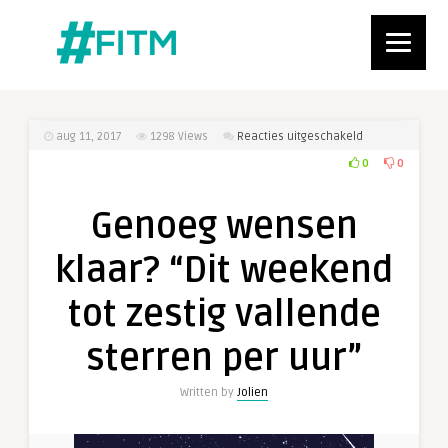
voor
aug 11, 2017
1298
Views
Reacties uitgeschakeld
Genoeg
0
0
wensen
klaar?
Genoeg wensen
“Dit
weekend
klaar? “Dit weekend
tot
zestig
tot zestig vallende
vallende
sterren
sterren per uur”
per
uur”
Written by
Jolien