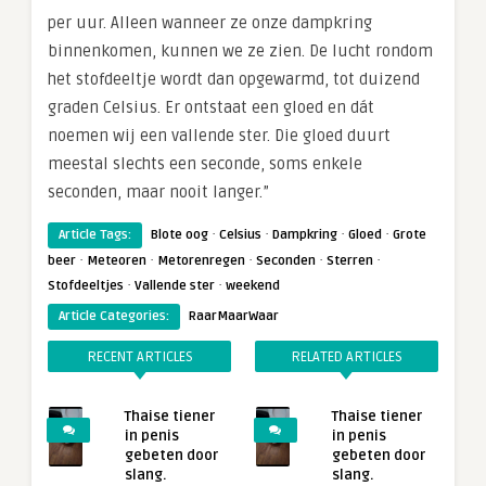
per uur. Alleen wanneer ze onze dampkring
binnenkomen, kunnen we ze zien. De lucht rondom
het stofdeeltje wordt dan opgewarmd, tot duizend
graden Celsius. Er ontstaat een gloed en dát
noemen wij een vallende ster. Die gloed duurt
meestal slechts een seconde, soms enkele
seconden, maar nooit langer.”
·
·
·
·
Article Tags:
Blote oog
Celsius
Dampkring
Gloed
Grote
·
·
·
·
·
beer
Meteoren
Metorenregen
Seconden
Sterren
·
·
Stofdeeltjes
Vallende ster
weekend
Article Categories:
RaarMaarWaar
RECENT ARTICLES
RELATED ARTICLES
Thaise tiener
Thaise tiener
in penis
in penis
gebeten door
gebeten door
slang.
slang.