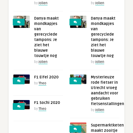
by
Jolien
by
Jolien
Danya maakt
Danya maakt
mondkapjes
mondkapjes
van
van
gerecyclede
gerecyclede
tampons: Je
tampons: Je
ziet het
ziet het
blauwe
blauwe
touwtje nog
touwtje nog
by
Jolien
by
Jolien
F1 Eifel 2020
Mysterieuze
rode fietser in
by
Theo
Utrecht vroeg
aandacht voor
gebruiken
F1 Sochi 2020
fietsenstallingen
by
Theo
by
Jolien
Supermarktketen
maakt zooitje