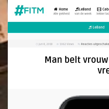
Home
LeBand
Cab
Alle gekheid
van de week
lekker la
LeBand
jun 8, 2018
1062
Views
Reacties uitgeschake
Man belt vrouw 
vr