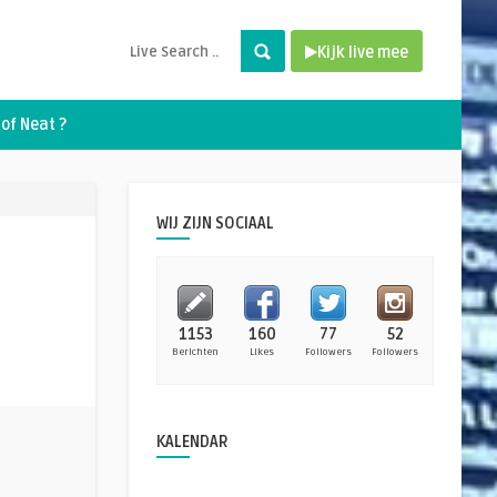
Kijk live mee
of Neat ?
WIJ ZIJN SOCIAAL
1153
160
77
52
Berichten
Likes
Followers
Followers
KALENDAR