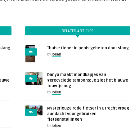
RELATED ARTICLES
slang.
Thaise tiener in penis gebeten door slang.
by
Jolien
Danya maakt mondkapjes van
lauwe
gerecyclede tampons: Je ziet het blauwe
touwtje nog
by
Jolien
Mysterieuze rode fietser in Utrecht vroeg
aandacht voor gebruiken
fietsenstallingen
by
Jolien