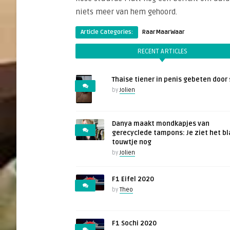
niets meer van hem gehoord.
Article Categories:
RaarMaarWaar
RECENT ARTICLES
Thaise tiener in penis gebeten door 
by
Jolien
Danya maakt mondkapjes van
gerecyclede tampons: Je ziet het b
touwtje nog
by
Jolien
F1 Eifel 2020
by
Theo
F1 Sochi 2020