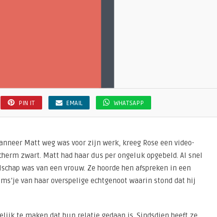
PIN IT
EMAIL
WHATSAPP
nneer Matt weg was voor zijn werk, kreeg Rose een video-
cherm zwart. Matt had haar dus per ongeluk opgebeld. Al snel
lschap was van een vrouw. Ze hoorde hen afspreken in een
sms’je van haar overspelige echtgenoot waarin stond dat hij
lijk te maken dat hun relatie gedaan is. Sindsdien heeft ze