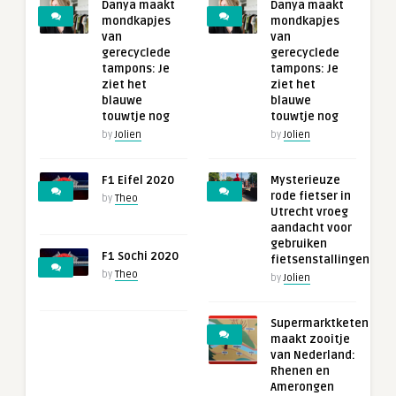
Danya maakt
Danya maakt
mondkapjes
mondkapjes
van
van
gerecyclede
gerecyclede
tampons: Je
tampons: Je
ziet het
ziet het
blauwe
blauwe
touwtje nog
touwtje nog
by
Jolien
by
Jolien
F1 Eifel 2020
Mysterieuze
rode fietser in
by
Theo
Utrecht vroeg
aandacht voor
gebruiken
F1 Sochi 2020
fietsenstallingen
by
Theo
by
Jolien
Supermarktketen
maakt zooitje
van Nederland:
Rhenen en
Amerongen