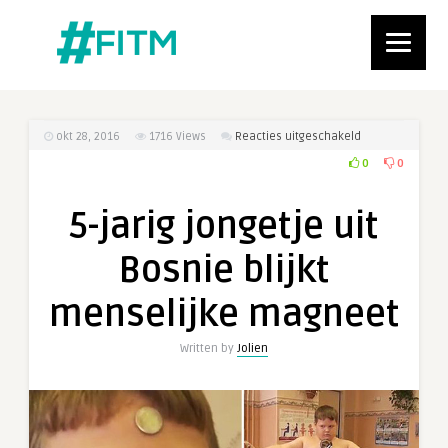
voor
okt 28, 2016
1716
Views
Reacties uitgeschakeld
5-
0
0
jarig
jongetje
5-jarig jongetje uit
uit
Bosnie
Bosnie blijkt
blijkt
menselijke
menselijke magneet
magneet
Written by
Jolien