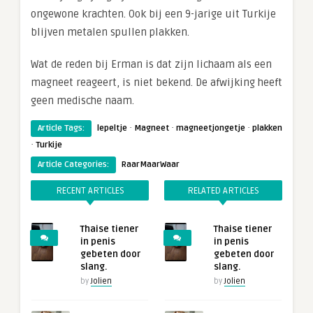
ongewone krachten. Ook bij een 9-jarige uit Turkije
blijven metalen spullen plakken.
Wat de reden bij Erman is dat zijn lichaam als een
magneet reageert, is niet bekend. De afwijking heeft
geen medische naam.
·
·
·
Article Tags:
lepeltje
Magneet
magneetjongetje
plakken
·
Turkije
Article Categories:
RaarMaarWaar
RECENT ARTICLES
RELATED ARTICLES
Thaise tiener
Thaise tiener
in penis
in penis
gebeten door
gebeten door
slang.
slang.
by
Jolien
by
Jolien