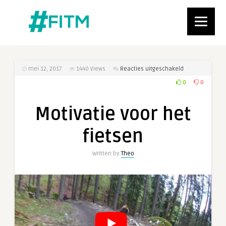
voor
mei 12, 2017
1440
Views
Reacties uitgeschakeld
Motivatie
0
0
voor
het
Motivatie voor het
fietsen
fietsen
Written by
Theo