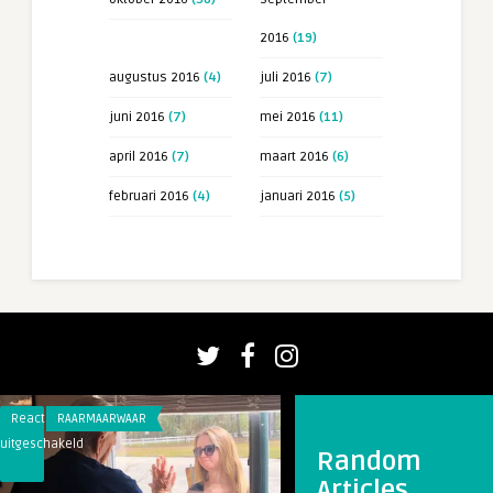
2016
(19)
augustus 2016
(4)
juli 2016
(7)
juni 2016
(7)
mei 2016
(11)
april 2016
(7)
maart 2016
(6)
februari 2016
(4)
januari 2016
(5)
Reacties
RAARMAARWAAR
Reacties
RAARMAARWAAR
uitgeschakeld
uitgeschakeld
Random
voor
voor
Articles
Vrouw
Britten