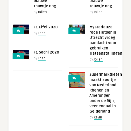
blauwe
blauwe
touwtje nog
touwtje nog
by
Jolien
by
Jolien
F1 Eifel 2020
Mysterieuze
rode fietser in
by
Theo
Utrecht vroeg
aandacht voor
gebruiken
F1 Sochi 2020
fietsenstallingen
by
Theo
by
Jolien
Supermarktketen
maakt zooitje
van Nederland:
Rhenen en
Amerongen
onder de Rijn,
Veenendaal in
Gelderland
by
Kevin