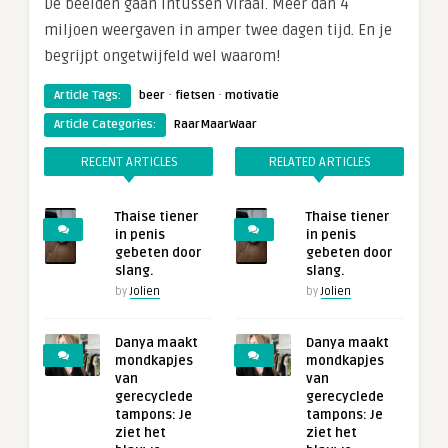
De beelden gaan intussen viraal. Meer dan 4
miljoen weergaven in amper twee dagen tijd. En je
begrijpt ongetwijfeld wel waarom!
·
·
Article Tags:
beer
fietsen
motivatie
Article Categories:
RaarMaarWaar
RECENT ARTICLES
RELATED ARTICLES
Thaise tiener
Thaise tiener
in penis
in penis
gebeten door
gebeten door
slang.
slang.
by
Jolien
by
Jolien
Danya maakt
Danya maakt
mondkapjes
mondkapjes
van
van
gerecyclede
gerecyclede
tampons: Je
tampons: Je
ziet het
ziet het