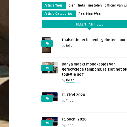
·
·
·
Article Tags:
dief
fiets
gestolen
officier van ju
Article Categories:
RaarMaarWaar
RECENT ARTICLES
Thaise tiener in penis gebeten door 
by
Jolien
Danya maakt mondkapjes van
gerecyclede tampons: Je ziet het b
touwtje nog
by
Jolien
F1 Eifel 2020
by
Theo
F1 Sochi 2020
by
Theo