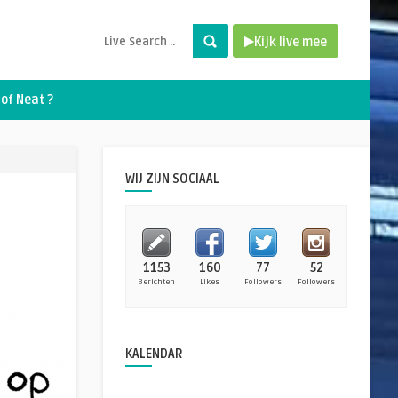
Kijk live mee
of Neat ?
WIJ ZIJN SOCIAAL
1153
160
77
52
Berichten
Likes
Followers
Followers
KALENDAR