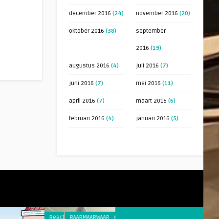
december 2016
(24)
november 2016
(20)
oktober 2016
(38)
september
2016
(19)
augustus 2016
(4)
juli 2016
(7)
juni 2016
(7)
mei 2016
(11)
april 2016
(7)
maart 2016
(6)
februari 2016
(4)
januari 2016
(5)
Reacties
RAARMAARWAAR
Reacties
RAARMAAR