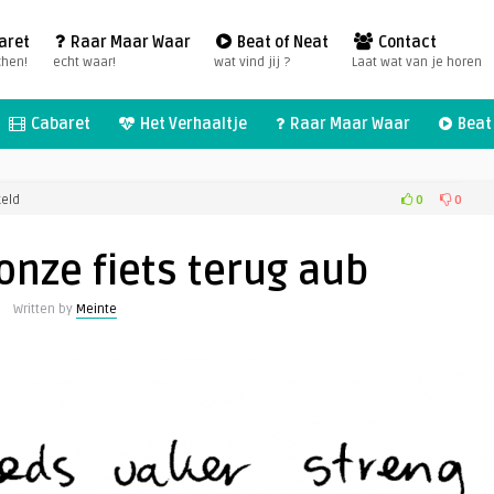
aret
Raar Maar Waar
Beat of Neat
Contact
chen!
echt waar!
wat vind jij ?
Laat wat van je horen
Cabaret
Het Verhaaltje
Raar Maar Waar
Beat 
voor
0
0
keld
Politie,
geef
 onze fiets terug aub
onze
fiets
Written by
Meinte
terug
aub