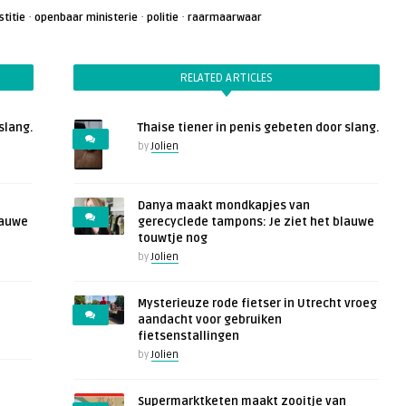
·
·
·
stitie
openbaar ministerie
politie
raarmaarwaar
RELATED ARTICLES
slang.
Thaise tiener in penis gebeten door slang.
by
Jolien
Danya maakt mondkapjes van
lauwe
gerecyclede tampons: Je ziet het blauwe
touwtje nog
by
Jolien
Mysterieuze rode fietser in Utrecht vroeg
aandacht voor gebruiken
fietsenstallingen
by
Jolien
Supermarktketen maakt zooitje van