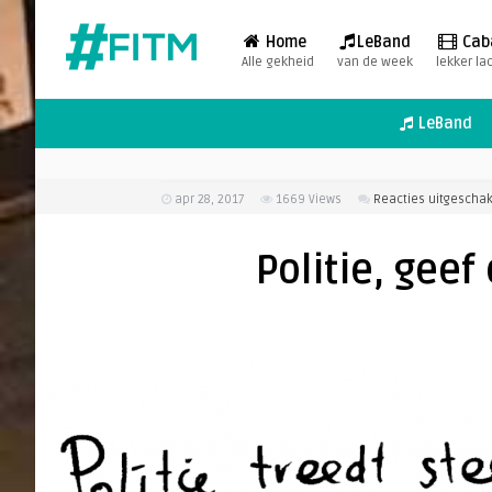
Home
LeBand
Cab
Alle gekheid
van de week
lekker la
LeBand
apr 28, 2017
1669
Views
Reacties uitgescha
Politie, geef