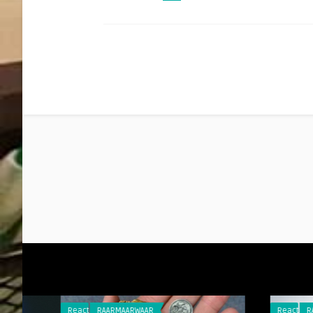
Reacties
RAARMAARWAAR
Reacties
RAARMAARW