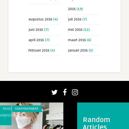
2016
(19)
augustus 2016
(4)
juli 2016
(7)
juni 2016
(7)
mei 2016
(11)
april 2016
(7)
maart 2016
(6)
februari 2016
(4)
januari 2016
(5)
Reacties
RAARMAARWAAR
Reacties
RAARMAARWAAR
uitgeschakeld
uitgeschakeld
Random
voor
voor
Articles
Danya
Geloofwaardiger