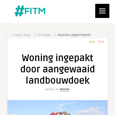
voor
mei 8, 2020
731
Views
Reacties uitgeschakeld
Woning
0
0
ingepakt
door
Woning ingepakt
aangewaaid
landbouwdoek
door aangewaaid
landbouwdoek
Written by
Meinte