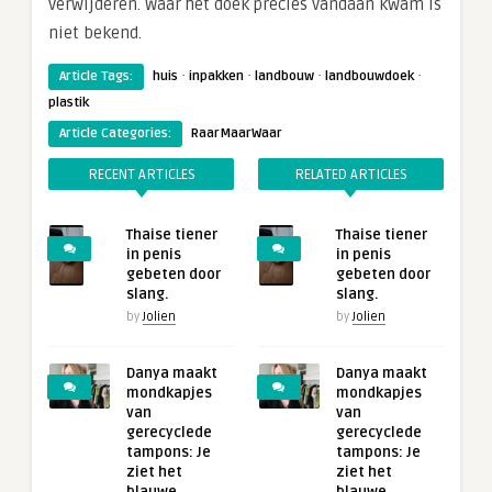
verwijderen. Waar het doek precies vandaan kwam is
niet bekend.
·
·
·
·
Article Tags:
huis
inpakken
landbouw
landbouwdoek
plastik
Article Categories:
RaarMaarWaar
RECENT ARTICLES
RELATED ARTICLES
Thaise tiener
Thaise tiener
in penis
in penis
gebeten door
gebeten door
slang.
slang.
by
Jolien
by
Jolien
Danya maakt
Danya maakt
mondkapjes
mondkapjes
van
van
gerecyclede
gerecyclede
tampons: Je
tampons: Je
ziet het
ziet het