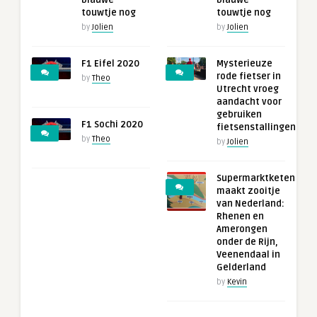
blauwe
blauwe
touwtje nog
touwtje nog
by
Jolien
by
Jolien
F1 Eifel 2020
Mysterieuze
rode fietser in
by
Theo
Utrecht vroeg
aandacht voor
gebruiken
F1 Sochi 2020
fietsenstallingen
by
Theo
by
Jolien
Supermarktketen
maakt zooitje
van Nederland:
Rhenen en
Amerongen
onder de Rijn,
Veenendaal in
Gelderland
by
Kevin