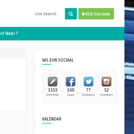
Kijk live mee
of Neat ?
WIJ ZIJN SOCIAAL
1153
160
77
52
Berichten
Likes
Followers
Followers
KALENDAR