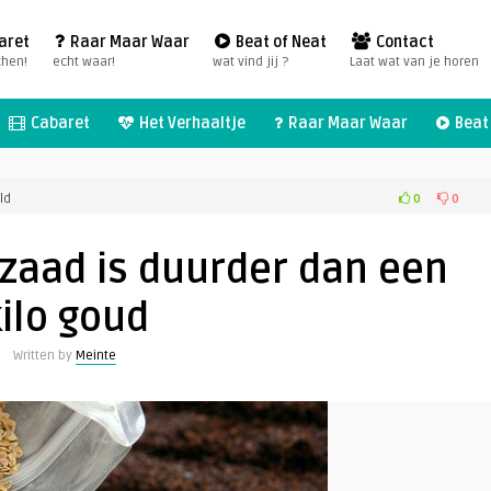
aret
Raar Maar Waar
Beat of Neat
Contact
chen!
echt waar!
wat vind jij ?
Laat wat van je horen
Cabaret
Het Verhaaltje
Raar Maar Waar
Beat 
voor
0
0
ld
Een
kilo
zaad is duurder dan een
tomatenzaad
is
ilo goud
duurder
dan
Written by
Meinte
een
kilo
goud