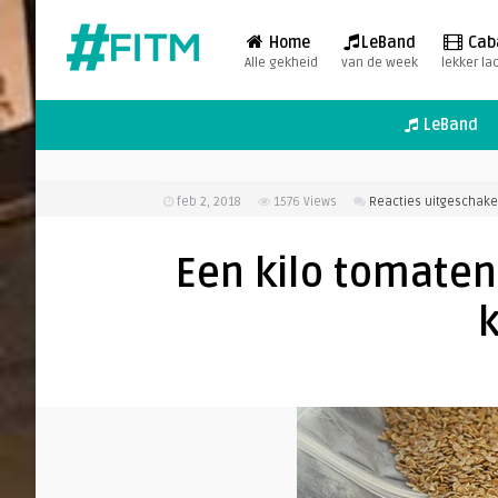
Home
LeBand
Cab
Alle gekheid
van de week
lekker la
LeBand
feb 2, 2018
1576
Views
Reacties uitgeschake
Een kilo tomaten
k