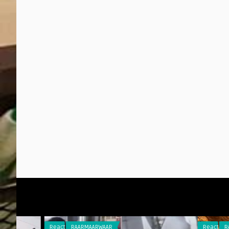
Reacties
RAARMAARWAAR
Reacties
RAARMAARW