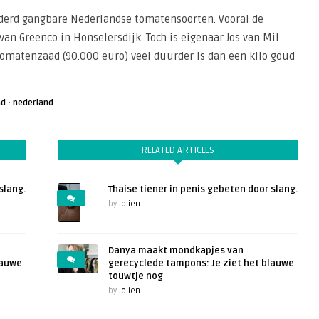
nderd gangbare Nederlandse tomatensoorten. Vooral de
an Greenco in Honselersdijk. Toch is eigenaar Jos van Mil
 tomatenzaad (90.000 euro) veel duurder is dan een kilo goud
·
ad
nederland
RELATED ARTICLES
slang.
Thaise tiener in penis gebeten door slang.
by
Jolien
Danya maakt mondkapjes van
lauwe
gerecyclede tampons: Je ziet het blauwe
touwtje nog
by
Jolien