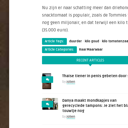
Nu zijn er naar schatting meer dan drieho
snacktomaat is populair, zoals de Tommies v
nog geen miljonair, en dat terwijl een kilo
(35.000 euro).
·
·
Article Tags:
duurder
kilo goud
kilo tomatenza
Article Categories:
RaarMaarWaar
RECENT ARTICLES
Thaise tiener in penis gebeten door 
by
Jolien
Danya maakt mondkapjes van
gerecyclede tampons: Je ziet het b
touwtje nog
by
Jolien