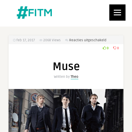
voor
feb 17, 2017
2068
Views
Reacties uitgeschakeld
Muse
0
0
Muse
Written by
Theo