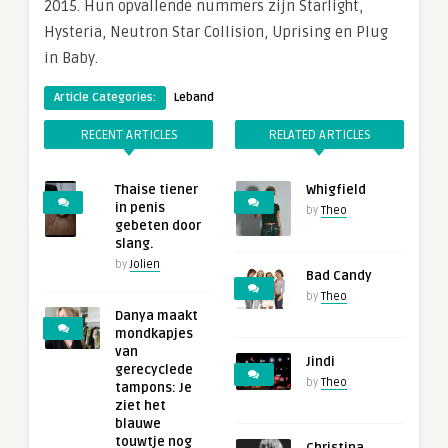
2015. Hun opvallende nummers zijn Starlight,
Hysteria, Neutron Star Collision, Uprising en Plug
in Baby.
Article Categories:
Leband
RECENT ARTICLES
RELATED ARTICLES
Thaise tiener
Whigfield
in penis
by
Theo
gebeten door
slang.
by
Jolien
Bad Candy
by
Theo
Danya maakt
mondkapjes
van
Jindi
gerecyclede
by
Theo
tampons: Je
ziet het
blauwe
touwtje nog