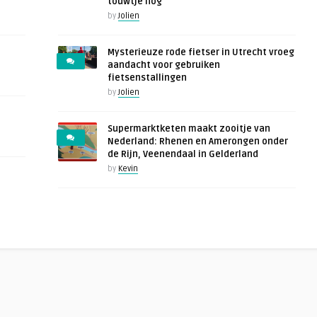
touwtje nog
by
Jolien
Mysterieuze rode fietser in Utrecht vroeg
aandacht voor gebruiken
fietsenstallingen
by
Jolien
Supermarktketen maakt zooitje van
Nederland: Rhenen en Amerongen onder
de Rijn, Veenendaal in Gelderland
by
Kevin