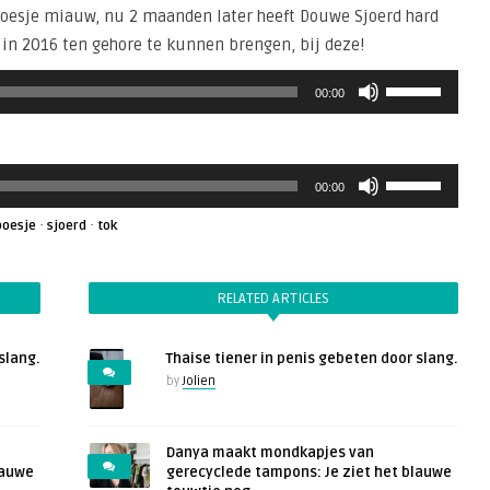
poesje miauw, nu 2 maanden later heeft Douwe Sjoerd hard
in 2016 ten gehore te kunnen brengen, bij deze!
Gebruik
00:00
Omhoog/Omla
pijltoetsen
om
Gebruik
het
00:00
Omhoog/Omla
volume
pijltoetsen
·
·
te
poesje
sjoerd
tok
om
verhogen
het
of
volume
te
RELATED ARTICLES
te
verlagen.
verhogen
slang.
Thaise tiener in penis gebeten door slang.
of
by
Jolien
te
verlagen.
Danya maakt mondkapjes van
lauwe
gerecyclede tampons: Je ziet het blauwe