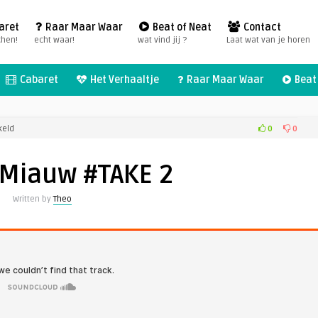
aret
Raar Maar Waar
Beat of Neat
Contact
chen!
echt waar!
wat vind jij ?
Laat wat van je horen
Cabaret
Het Verhaaltje
Raar Maar Waar
Beat 
voor
0
0
keld
Poesje
Miauw
 Miauw #TAKE 2
#TAKE
2
Written by
Theo