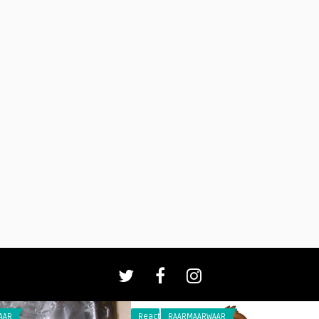
AAR
Reacties
RAARMAARWAAR