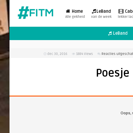
Home
LeBand
Cab
Alle gekheid
van de week
lekker la
LeBand
dec 30, 2016
1884
Views
Reacties uitgescha
Poesje