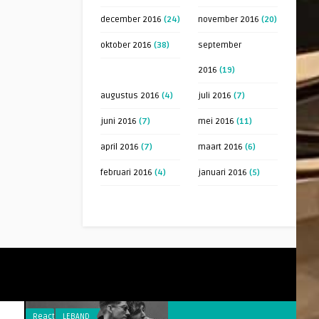
december 2016
(24)
november 2016
(20)
oktober 2016
(38)
september
2016
(19)
augustus 2016
(4)
juli 2016
(7)
juni 2016
(7)
mei 2016
(11)
april 2016
(7)
maart 2016
(6)
februari 2016
(4)
januari 2016
(5)
Reacties
LEBAND
Reacties
RAARMAAR