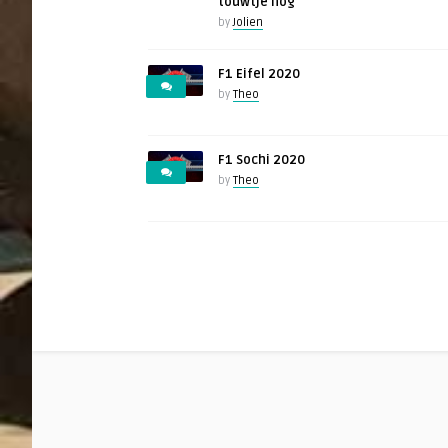
touwtje nog
by
Jolien
F1 Eifel 2020
by
Theo
F1 Sochi 2020
by
Theo