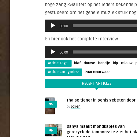
hoge zang kwaliteit op het ieders bekende 
gestudeerd om het gehele muziek stuk nog 
Audiospeler
00:00
En hier ook het complete interview :
Audiospeler
00:00
·
·
·
·
·
Article Tags:
blaf
douwe
hondje
kip
miauw
Article Categories:
RaarMaarWaar
RECENT ARTICLES
Thaise tiener in penis gebeten door 
by
Jolien
Danya maakt mondkapjes van
gerecyclede tampons: Je ziet het b