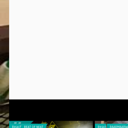
Reacties
BEAT OF NEAT
Reacties
RAARMAARW