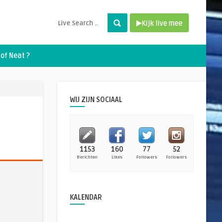
Kijk live mee
of Neat ?
WIJ ZIJN SOCIAAL
1153
160
77
52
Berichten
Likes
Followers
Followers
KALENDAR